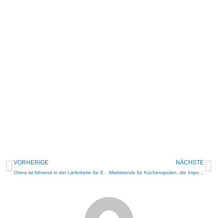
CHICA-SPÜLEN
Klicken Sie hier
VORHERIGE
NÄCHSTE
China ist führend in der Lieferkette für Edelstahlspülen im Jahr 2026
Markttrends für Küchenspülen, die Importeure im Jahr 2026 im Auge behalten sollten