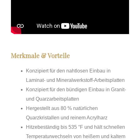
Merkmale & Vorteile
Konzipiert für den nahtlosen Einbau in
Laminat- und Mineralwerkstoff-Arbeitsplatten
Konzipiert für den bündigen Einbau in Granit-
und Quarzarbeitsplatten
Hergestellt aus 80 % natürlichen
Quarzkristallen und reinem Acrylharz
Hitzebeständig bis 535 °F und hält schnellen
Temperaturwechseln von heißem und kaltem