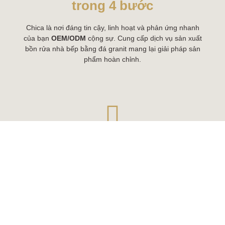
trong 4 bước
Chica là nơi đáng tin cậy, linh hoạt và phản ứng nhanh
của bạn
OEM/ODM
cộng sự. Cung cấp dịch vụ sản xuất
bồn rửa nhà bếp bằng đá granit mang lại giải pháp sản
phẩm hoàn chỉnh.
Bước 1-Chọn thiết kế bồn
rửa
Khách hàng chọn kiểu bồn rửa mong muốn và chúng tôi
tạo khuôn để sản xuất. Nếu đó là kiểu dáng mới, chúng
tôi yêu cầu số lượng đặt hàng tối thiểu là 100 chiếc để
trang trải chi phí khuôn mẫu.