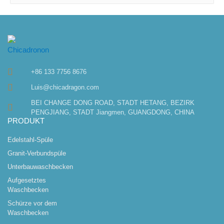
c
h
e
n
n
+86 133 7756 8676
a
Luis@chicadragon.com
c
BEI CHANGE DONG ROAD, STADT HETANG, BEZIRK
h
PENGJIANG, STADT Jiangmen, GUANGDONG, CHINA
PRODUKT
:
Edelstahl-Spüle
Granit-Verbundspüle
Unterbauwaschbecken
Aufgesetztes
Waschbecken
Schürze vor dem
Waschbecken