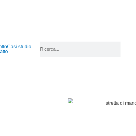
tto
Casi studio
atto