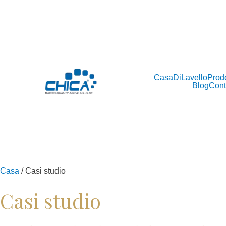
Casa
Di
Lavello
Prodo
Blog
Cont
Casa
/ Casi studio
Casi studio