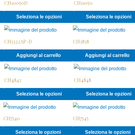
CH10050D
CH11050
Questo
Questo
Seleziona le opzioni
Seleziona le opzioni
prodotto
prodotto
ha
ha
CH3322AP-D
CH3838
più
più
varianti.
varianti.
Questo
Aggiungi al carrello
Aggiungi al carrello
Le
Le
prodotto
opzioni
opzioni
ha
possono
possono
CH4842
CH4848
più
essere
essere
varianti.
Questo
Questo
Seleziona le opzioni
Seleziona le opzioni
scelte
scelte
Le
prodotto
prodotto
nella
nella
opzioni
ha
ha
pagina
pagina
possono
CH7540
CH7545
più
più
del
del
essere
varianti.
varianti.
Questo
Seleziona le opzioni
Seleziona le opzioni
prodotto
prodotto