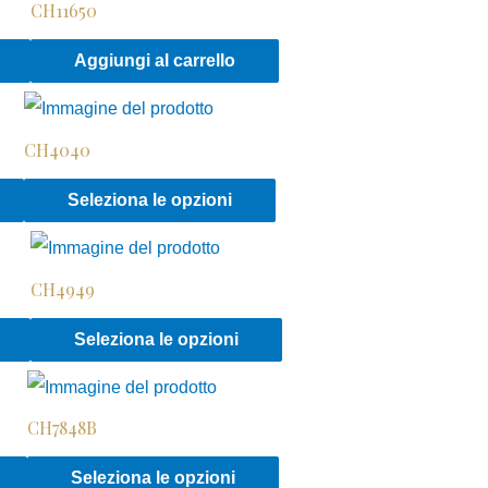
CH11650
Questo
Aggiungi al carrello
prodotto
ha
CH4040
più
varianti.
Questo
Seleziona le opzioni
Le
prodotto
opzioni
ha
possono
CH4949
più
essere
varianti.
Questo
Questo
Seleziona le opzioni
scelte
Le
prodotto
prodotto
nella
opzioni
ha
ha
pagina
possono
CH7848B
più
più
del
essere
varianti.
varianti.
Questo
Questo
Seleziona le opzioni
prodotto