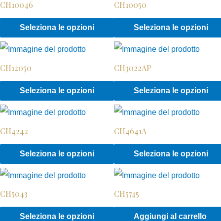
CH10046
CH10050
Questo
Seleziona le opzioni
Seleziona le opzioni
prodotto
ha
CH12050
CH3022AP
più
varianti.
Questo
Seleziona le opzioni
Seleziona le opzioni
Le
prodotto
opzioni
ha
possono
CH4242
CH4641A
più
essere
varianti.
Questo
Seleziona le opzioni
Seleziona le opzioni
scelte
Le
prodotto
nella
opzioni
ha
pagina
possono
CH5043
CH5745
più
del
essere
varianti.
Questo
Seleziona le opzioni
Aggiungi al carrello
prodotto