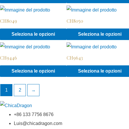
scelte
Le
prodotto
nella
opzioni
ha
pagina
possono
CH8049
CH8050
più
del
essere
varianti.
Questo
Seleziona le opzioni
Seleziona le opzioni
prodotto
scelte
Le
prodotto
nella
opzioni
ha
pagina
possono
CH9446
CH9643
più
del
essere
varianti.
Questo
Seleziona le opzioni
Seleziona le opzioni
prodotto
scelte
Le
prodotto
nella
opzioni
ha
1
2
→
pagina
possono
più
del
essere
varianti.
prodotto
scelte
Le
+86 133 7756 8676
nella
opzioni
Luis@chicadragon.com
pagina