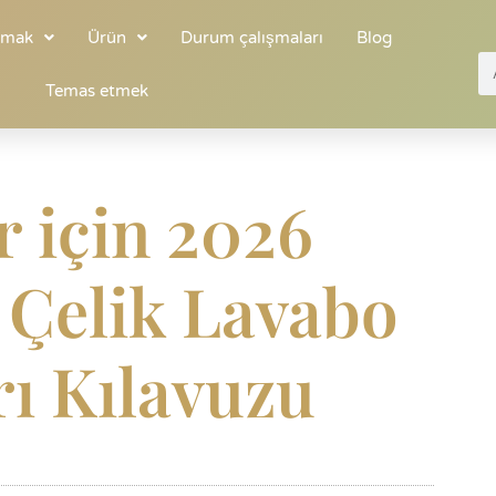
tmak
Ürün
Durum çalışmaları
Blog
Temas etmek
r için 2026
 Çelik Lavabo
rı Kılavuzu