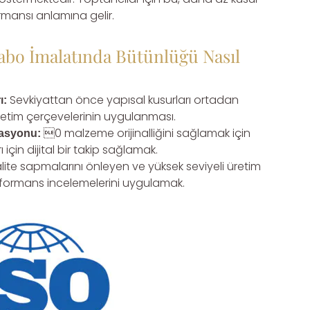
ormansı anlamına gelir.
vabo İmalatında Bütünlüğü Nasıl
Sevkiyattan önce yapısal kusurları ortadan
ı:
netim çerçevelerinin uygulanması.
0 malzeme orijinalliğini sağlamak için
tasyonu:
çin dijital bir takip sağlamak.
lite sapmalarını önleyen ve yüksek seviyeli üretim
erformans incelemelerini uygulamak.