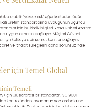
ıklıkla olabilir “yüksek risk” eğer kaliteden ödün
icinin katı üretim standartlarına uyduğunun üçüncü
ncılar için bu kimlik bilgileri: Yasal Riskleri Azaltın:
arına uygun olmasını sağlayın. Müşteri Güveni
lar için kaliteye dair somut kanıtlar sağlayın.
ticaret ve ithalat süreçlerini daha sorunsuz hale
ler için Temel Global
iminin Temeli
) için uluslararası bir standarttır. ISO 9001
mmadde kontrolünden lavabonun son ambalajına
 göstermektedir. Toptancılar için bu, daha az kusur