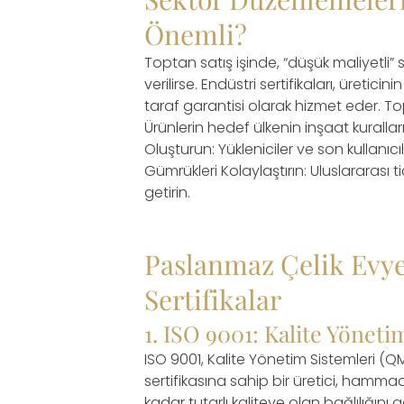
Önemli?
Toptan satış işinde, “düşük maliyetli” s
verilirse. Endüstri sertifikaları, üret
taraf garantisi olarak hizmet eder. Topta
Ürünlerin hedef ülkenin inşaat kurall
Oluşturun: Yükleniciler ve son kullanıcı
Gümrükleri Kolaylaştırın: Uluslararası 
getirin.
Paslanmaz Çelik Evye
Sertifikalar
1. ISO 9001: Kalite Yönet
ISO 9001, Kalite Yönetim Sistemleri (QMS
sertifikasına sahip bir üretici, ha
kadar tutarlı kaliteye olan bağlılığını