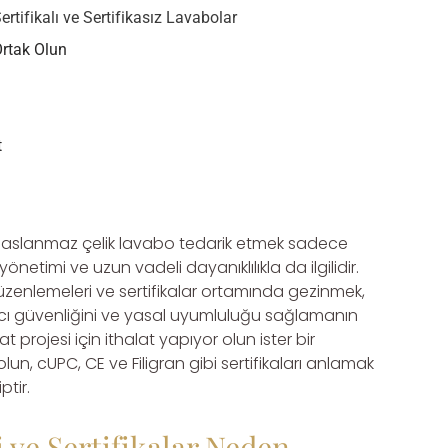
rtifikalı ve Sertifikasız Lavabolar
Ortak Olun
t
n paslanmaz çelik lavabo tedarik etmek sadece
 yönetimi ve uzun vadeli dayanıklılıkla da ilgilidir.
zenlemeleri ve sertifikalar ortamında gezinmek,
lanıcı güvenliğini ve yasal uyumluluğu sağlamanın
at projesi için ithalat yapıyor olun ister bir
, cUPC, CE ve Filigran gibi sertifikaları anlamak
ptir.
 ve Sertifikalar Neden