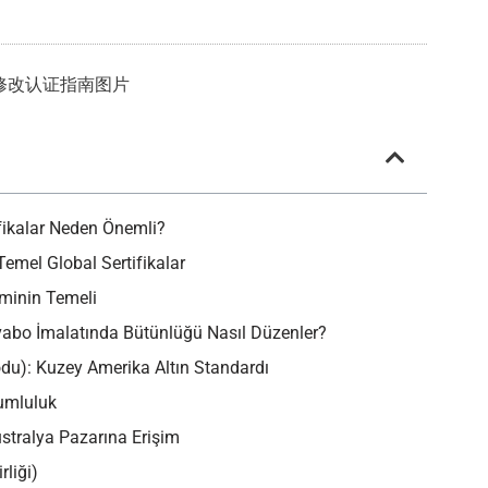
ifikalar Neden Önemli?
Temel Global Sertifikalar
iminin Temeli
vabo İmalatında Bütünlüğü Nasıl Düzenler?
du): Kuzey Amerika Altın Standardı
yumluluk
ustralya Pazarına Erişim
rliği)