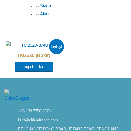
Siyah
Altın
Satış!
TM2520 (Bakır)
Sepete Ekle
+86 133 7756 8676
Luis@chicadragon.com
BEI CHANGE DONG ROAD,HETANG TOWN,PENGJIANG