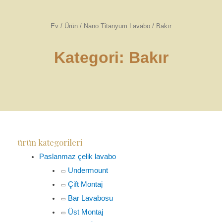
Ev
/
Ürün
/
Nano Titanyum Lavabo
/ Bakır
Kategori: Bakır
ürün kategorileri
Paslanmaz çelik lavabo
Undermount
Çift Montaj
Bar Lavabosu
Üst Montaj