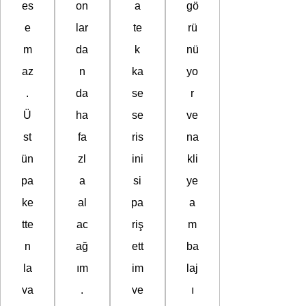
es
on
a
gö
e
lar
te
rü
m
da
k
nü
az
n
ka
yo
.
da
se
r
Ü
ha
se
ve
st
fa
ris
na
ün
zl
ini
kli
pa
a
si
ye
ke
al
pa
a
tte
ac
riş
m
n
ağ
ett
ba
la
ım
im
laj
va
.
ve
ı