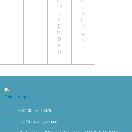
NI
LT
YA
E
,
R
A
E'
B
D
D'
E
D
N
E
N
+86 133 7756 8676
Luis@chicadragon.com