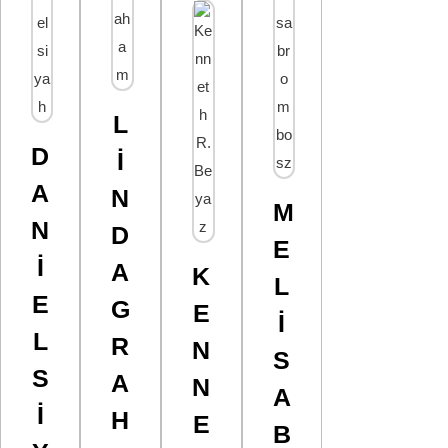
L
D
I
A
N
M
N
D
E
I
A
K
L
E
G
E
I
L
R
N
S
S
A
N
A
I
H
E
B