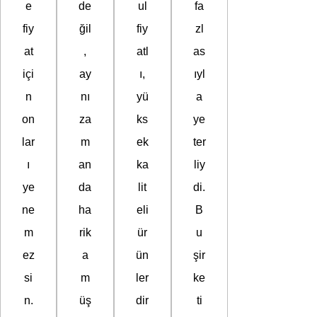
e
de
ul
fa
fiy
ğil
fiy
zl
at
,
atl
as
içi
ay
ı,
ıyl
n
nı
yü
a
on
za
ks
ye
lar
m
ek
ter
ı
an
ka
liy
ye
da
lit
di.
ne
ha
eli
B
m
rik
ür
u
ez
a
ün
şir
si
m
ler
ke
n.
üş
dir
ti