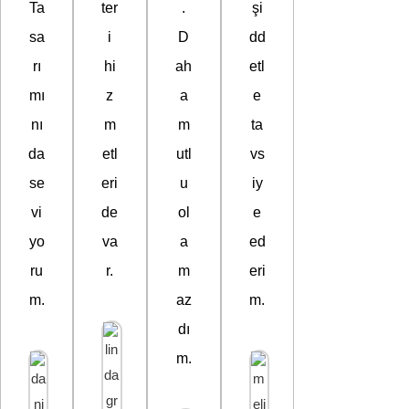
Ta
ter
.
şi
sa
i
D
dd
rı
hi
ah
etl
mı
z
a
e
nı
m
m
ta
da
etl
utl
vs
se
eri
u
iy
vi
de
ol
e
yo
va
a
ed
ru
r.
m
eri
m.
az
m.
dı
m.