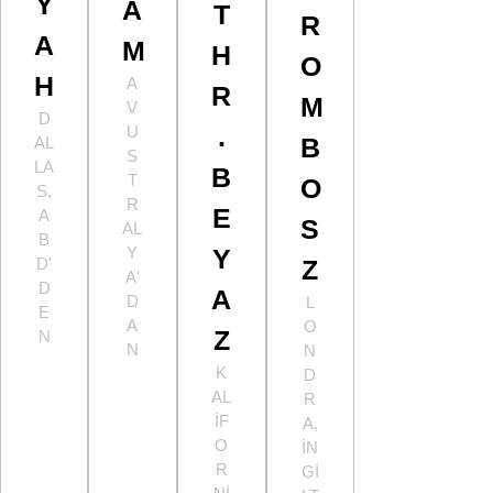
Y
A
T
R
A
M
H
O
H
A
R
M
V
D
.
U
B
AL
S
LA
B
T
O
S,
R
E
A
S
AL
B
Y
Y
D'
Z
A'
D
A
D
L
E
A
O
Z
N
N
N
K
D
AL
R
IF
A,
O
İN
R
GI