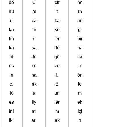
bo
C
çif
he
nu
hi
t
rh
n
ca
ka
an
ka
'nı
se
gi
lın
n
ler
bir
ka
sa
de
ha
lit
de
gü
sa
es
ce
ze
rı
in
ha
l.
ön
e.
rik
B
le
K
a
un
m
es
fiy
lar
ek
inl
atl
m
içi
ikl
arı
ak
n