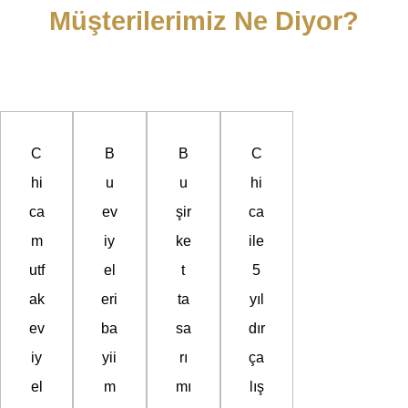
Müşterilerimiz Ne Diyor?
C
B
B
C
hi
u
u
hi
ca
ev
şir
ca
m
iy
ke
ile
utf
el
t
5
ak
eri
ta
yıl
ev
ba
sa
dır
iy
yii
rı
ça
el
m
mı
lış