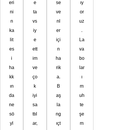
eri
e
se
ıy
ni
ta
ve
or
n
vs
nl
uz
ka
iy
er
.
lit
e
içi
La
es
ett
n
va
i
im
ha
bo
ha
ve
rik
lar
kk
ço
a.
ı
ın
k
B
m
da
iyi
aş
uh
ne
sa
la
te
sö
ttıl
ng
şe
yl
ar,
ıçt
m