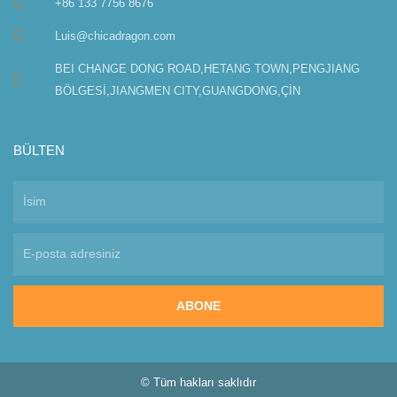
+86 133 7756 8676
Luis@chicadragon.com
BEI CHANGE DONG ROAD,HETANG TOWN,PENGJIANG
BÖLGESİ,JIANGMEN CITY,GUANGDONG,ÇİN
BÜLTEN
ABONE
© Tüm hakları saklıdır