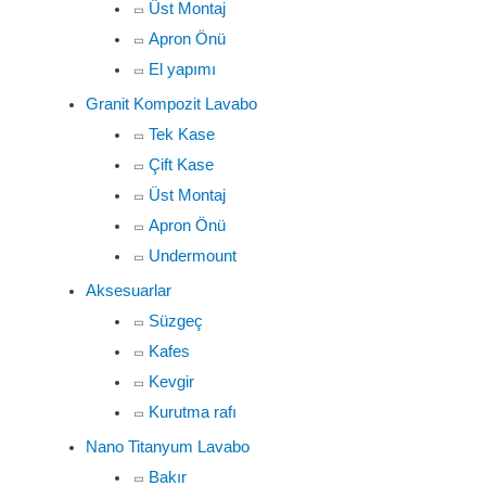
Üst Montaj
Apron Önü
El yapımı
Granit Kompozit Lavabo
Tek Kase
Çift Kase
Üst Montaj
Apron Önü
Undermount
Aksesuarlar
Süzgeç
Kafes
Kevgir
Kurutma rafı
Nano Titanyum Lavabo
Bakır