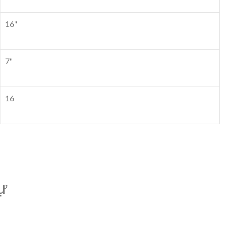
16"
7"
16
ự