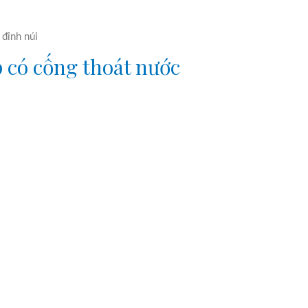
,
đỉnh núi
 có cống thoát nước