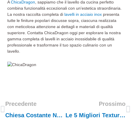
A
ChicaDragon
, sappiamo che il lavello da cucina perfetto
combina funzionalità eccezionali con un'estetica straordinaria.
La nostra raccolta completa di
lavelli in acciaio inox
presenta
tutte le finiture popolari discusse sopra, ciascuna realizzata
con meticolosa attenzione ai dettagli e materiali di qualità
superiore. Contatta ChicaDragon oggi per esplorare la nostra
gamma completa di lavelli in acciaio inossidabile di qualità
professionale e trasformare il tuo spazio culinario con un
lavello.
Precedente
Prossimo
Chiesa Costante Nel Mercato Della Cucina Degli Stati Uniti— Lavelli In Acciaio Inossidabile
Le 5 Migliori Texture Per Lavelli Da Cucina In Granito Che I Consumatori Americani Stanno Scegliendo