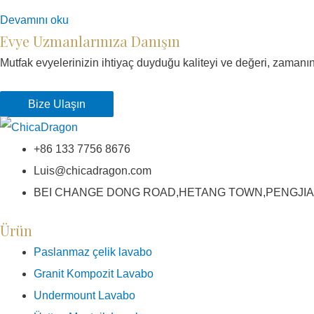
Devamını oku
Evye Uzmanlarınıza Danışın
Mutfak evyelerinizin ihtiyaç duyduğu kaliteyi ve değeri, zaman
Bize Ulaşın
+86 133 7756 8676
Luis@chicadragon.com
BEI CHANGE DONG ROAD,HETANG TOWN,PENGJIA
Ürün
Paslanmaz çelik lavabo
Granit Kompozit Lavabo
Undermount Lavabo