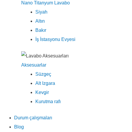
Nano Titanyum Lavabo
Siyah
Altın
Bakır
İş İstasyonu Evyesi
Aksesuarlar
Süzgeç
Alt Izgara
Kevgir
Kurutma rafı
Durum çalışmaları
Blog