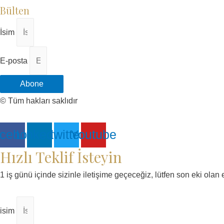
Bülten
İsim
E-posta
Abone
© Tüm hakları saklıdır
cebook
Linkedin
twitter
Youtube
Hızlı Teklif İsteyin
1 iş günü içinde sizinle iletişime geçeceğiz, lütfen son eki olan
isim