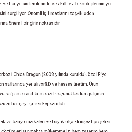
ve banyo sistemlerinde ve akıllı ev teknolojilerinin yer
ni sergiliyor. Önemli iş fırsatlarını teşvik eden
a önemli bir giriş noktasıdır.
merkezli Chica Dragon (2008 yılında kuruldu), özel R'ye
 saflarında yer alıyor&D ve hassas üretim. Ürün
n ve sağlam granit kompozit seçeneklerden gelişmiş
adar her şeyi içeren kapsamlıdır.
k ve banyo markaları ve büyük ölçekli inşaat projeleri
lavabo çözümleri sunmakta mükemmeliz, hem tasarım hem