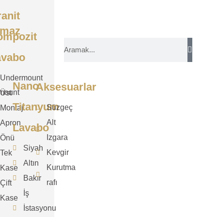
anit
nmaz
ompozit
avabo
Undermount
Nano
Aksesuarlar
mount
Üst
Titanyum
Süzgeç
Montaj
Alt
Apron
Lavabo
Izgara
Önü
Siyah
Kevgir
Tek
Altın
Kurutma
Kase
Bakır
rafı
Çift
İş
Kase
İstasyonu