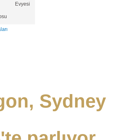
Evyesi
osu
ları
gon, Sydney
'te parlıyor