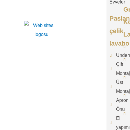
Gr
Pasla
K
çelik
L
lavabo
Under
Çift
Montaj
Üst
Montaj
Apron
Önü
El
yapımı