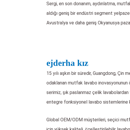
Sergi, en son donanım, aydınlatma, mutfak 
aldığı geniş bir endüstri segment yelpazesi
Avustralya ve daha geniş Okyanusya pazarın
ejderha kız
15 yılı aşkın bir süredir, Guangdong, Çin 
odaklanan mutfak lavabo inovasyonunun ön
serimiz, şık paslanmaz çelik lavabolarda
entegre fonksiyonel lavabo sistemlerine k
Global OEM/ODM müşterileri, seçici mutfa
için yüksek kaliteli, özelleştirilebilir 