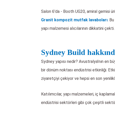
Salon 6'da - Booth UG20, amiral gemisi ürü
Granit kompozit mutfak lavaboları
. Bu
yapı malzemesi alıcılarının dikkatini çekti.
Sydney Build hakkın
Sydney yapısı nedir? Avustralya’nın en büy
bir dönüm noktası endüstrisi etkinliği. Etk
ziyaretçiyi çekiyor ve hepsi en son yenilikle
Katılımcılar, yapı malzemeleri, iç kaplamal
endüstrisi sektörleri gibi çok çeşitli sektö