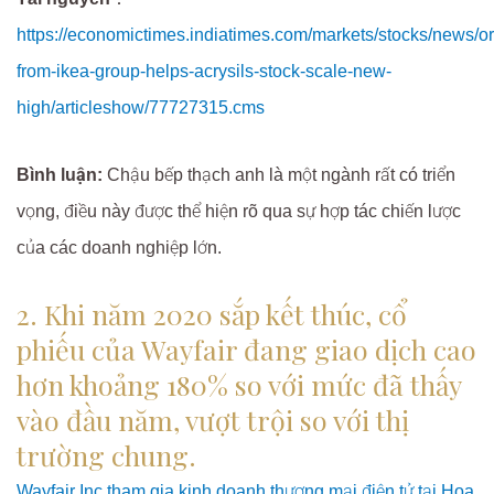
https://economictimes.indiatimes.com/markets/stocks/news/or
from-ikea-group-helps-acrysils-stock-scale-new-
high/articleshow/77727315.cms
Bình luận:
Chậu bếp thạch anh là một ngành rất có triển
vọng, điều này được thể hiện rõ qua sự hợp tác chiến lược
của các doanh nghiệp lớn.
2. Khi năm 2020 sắp kết thúc, cổ
phiếu của Wayfair đang giao dịch cao
hơn khoảng 180% so với mức đã thấy
vào đầu năm, vượt trội so với thị
trường chung.
Wayfair Inc tham gia kinh doanh thương mại điện tử tại Hoa