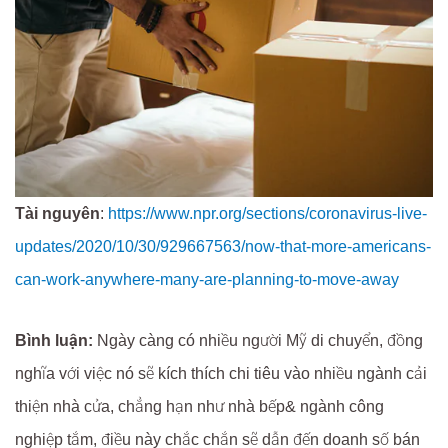
Tài nguyên
:
https://www.npr.org/sections/coronavirus-live-
updates/2020/10/30/929667563/now-that-more-americans-
can-work-anywhere-many-are-planning-to-move-away
Bình luận:
Ngày càng có nhiều người Mỹ di chuyển, đồng
nghĩa với việc nó sẽ kích thích chi tiêu vào nhiều ngành cải
thiện nhà cửa, chẳng hạn như nhà bếp& ngành công
nghiệp tắm, điều này chắc chắn sẽ dẫn đến doanh số bán