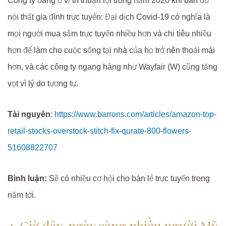
Công ty đang ở vị trí thuận lợi trong năm 2020 khi bán đồ
nội thất gia đình trực tuyến: Đại dịch Covid-19 có nghĩa là
mọi người mua sắm trực tuyến nhiều hơn và chi tiêu nhiều
hơn để làm cho cuộc sống tại nhà của họ trở nên thoải mái
hơn, và các công ty ngang hàng như Wayfair (W) cũng tăng
vọt vì lý do tương tự.
Tài nguyên
:
https://www.barrons.com/articles/amazon-top-
retail-stocks-overstock-stitch-fix-qurate-800-flowers-
51608822707
Bình luận:
Sẽ có nhiều cơ hội cho bán lẻ trực tuyến trong
năm tới.
4. Giờ đây, ngày càng nhiều người Mỹ