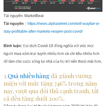
Tài nguyên: MarketBeat
Tài nguyên
：
https://news.alphastreet.com/will-wayfair-w-
stay-profitable-after-markets-reopen-post-covid/
Bình luận:
Đại dịch Covid-19 đồng nghĩa với việc mọi
người mua sắm trực tuyến nhiều hơn và chi tiêu nhiều hơn
để làm cho cuộc sống tại nhà của họ trở nên thoải mái hơn,
3.
Quá nhiều hàng
đã giành vương
miện với mức tăng 746% trong năm
nay, vượt qua đối thủ cạnh tranh, tất
cả đều tăng dưới 200%.