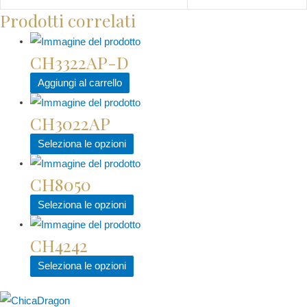
Prodotti correlati
CH3322AP-D
Aggiungi al carrello
CH3022AP
Questo
Seleziona le opzioni
prodotto
CH8050
ha
più
Questo
Seleziona le opzioni
varianti.
prodotto
Le
CH4242
ha
opzioni
più
Questo
Seleziona le opzioni
possono
varianti.
prodotto
essere
Le
ha