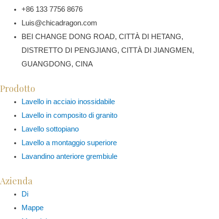
scelte
opzioni
+86 133 7756 8676
più
nella
possono
Luis@chicadragon.com
varianti.
pagina
essere
BEI CHANGE DONG ROAD, CITTÀ DI HETANG,
Le
del
scelte
DISTRETTO DI PENGJIANG, CITTÀ DI JIANGMEN,
opzioni
prodotto
nella
GUANGDONG, CINA
possono
pagina
essere
Prodotto
del
scelte
Lavello in acciaio inossidabile
prodotto
nella
Lavello in composito di granito
pagina
Lavello sottopiano
del
Lavello a montaggio superiore
prodotto
Lavandino anteriore grembiule
Azienda
Di
Mappe