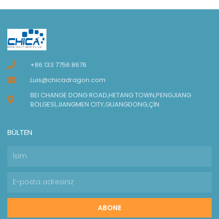
+86 133 7756 8676
Luis@chicadragon.com
BEI CHANGE DONG ROAD,HETANG TOWN,PENGJIANG
BÖLGESİ,JIANGMEN CITY,GUANGDONG,ÇİN
BÜLTEN
ABONE